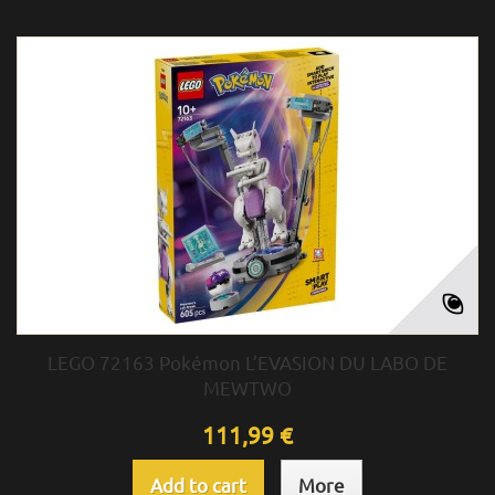
LEGO 72163 Pokémon L’EVASION DU LABO DE
MEWTWO
111,99 €
Add to cart
More