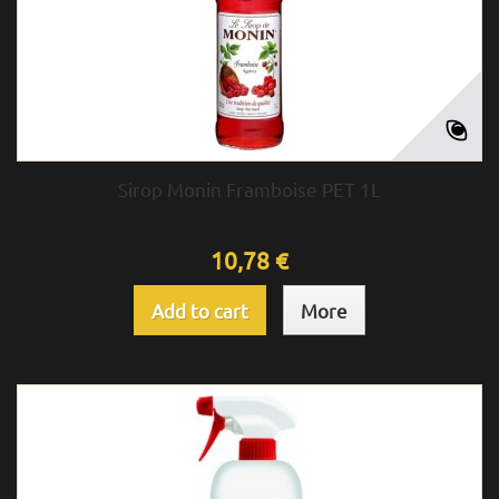
Sirop Monin Framboise PET 1L
10,78 €
Add to cart
More