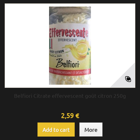
Belfiori Citrate effervescent goût citron 250g
2,59 €
Add to cart
More