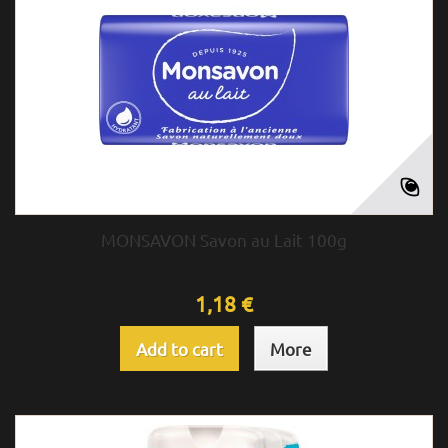
MONSAVON Savon au Lait 100g
1,18 €
Add to cart
More