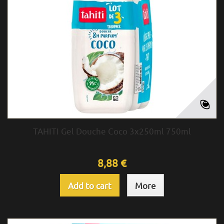
TAHITI Gel Douche Coco 3x250ml 750ml
8,88 €
Add to cart
More