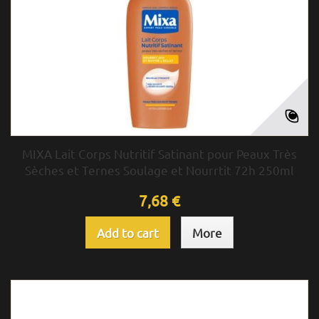
MIXA Lait Corps Nutritif Satinant pour Peaux Très
Sèches et Ternes Soulage et Nourrtit 72h 250ml
7,68 €
Add to cart
More