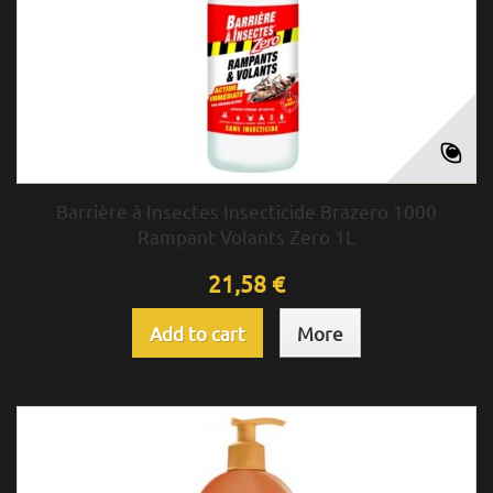
Barrière à Insectes Insecticide Brazero 1000
Rampant Volants Zero 1L
21,58 €
Add to cart
More