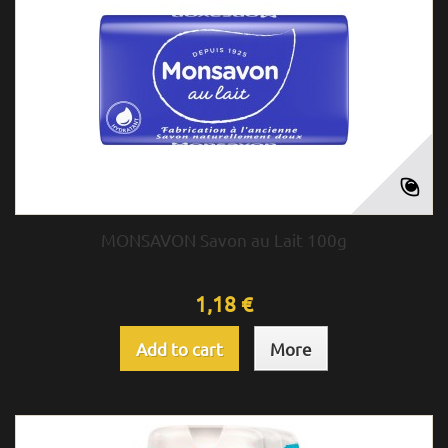
MONSAVON Savon au Lait 100g
1,18 €
Add to cart
More