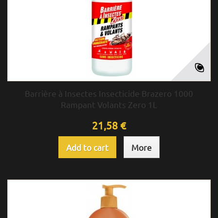
Barrière à Insectes Insecticide Brazero 1000
Rampant Volants Zero 1L
21,58 €
Add to cart
More