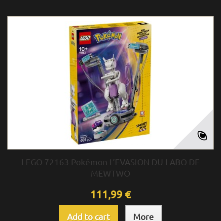
LEGO 72163 Pokémon L’EVASION DU LABO DE
MEWTWO
111,99 €
Add to cart
More