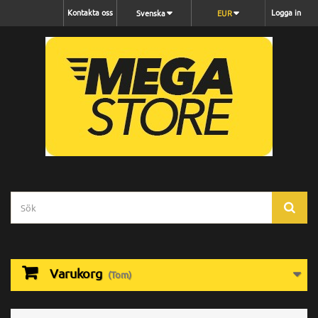
Kontakta oss
Logga in
Svenska
EUR
Varukorg
(Tom)