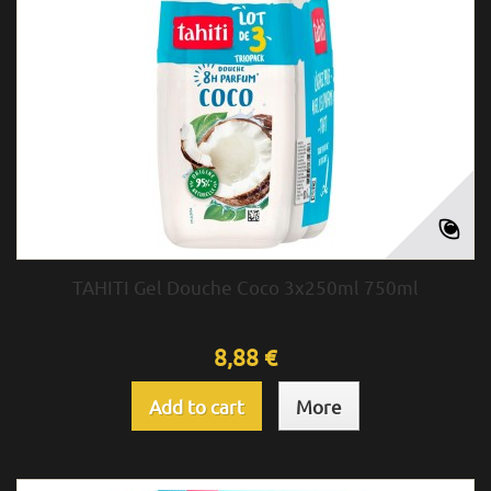
TAHITI Gel Douche Coco 3x250ml 750ml
8,88 €
Add to cart
More