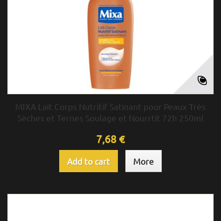
MIXA Lait Corps Nutritif Satinant pour Peaux Très
Sèches et Ternes Soulage et Nourrtit 72h 250ml
7,68 €
Add to cart
More