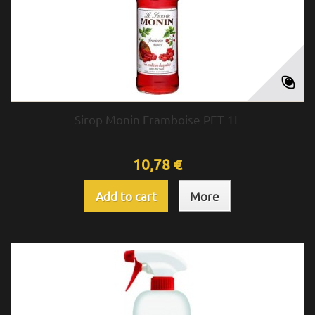
Sirop Monin Framboise PET 1L
10,78 €
Add to cart
More