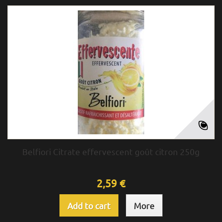
Belfiori Citrate effervescent goût citron 250g
2,59 €
Add to cart
More