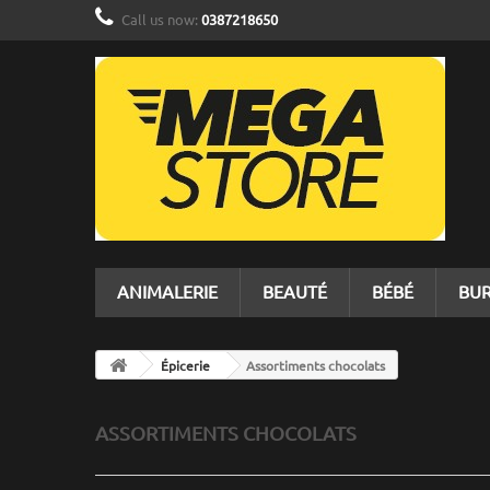
Call us now:
0387218650
ANIMALERIE
BEAUTÉ
BÉBÉ
BU
Épicerie
Assortiments chocolats
ASSORTIMENTS CHOCOLATS