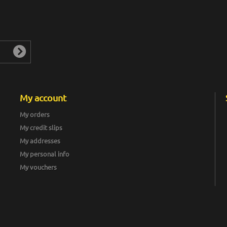
My account
My orders
My credit slips
My addresses
My personal info
My vouchers