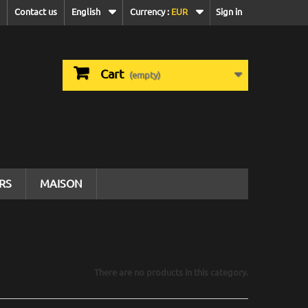
Contact us
English
Currency :
EUR
Sign in
Cart
(empty)
IRS
MAISON
There are no products in this category.