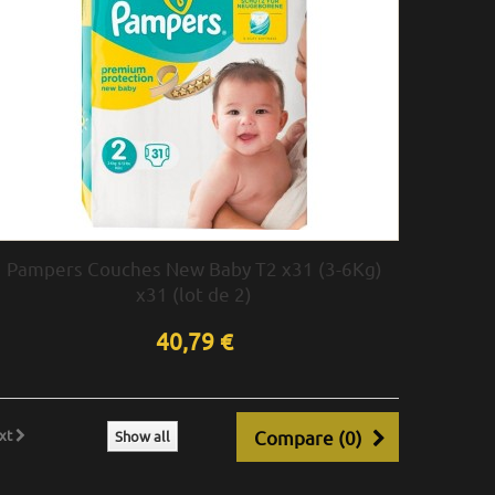
Pampers Couches New Baby T2 x31 (3-6Kg)
x31 (lot de 2)
40,79 €
xt
Compare (
0
)
Show all