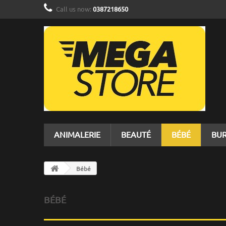
Call us now:
0387218650
ANIMALERIE
BEAUTÉ
BÉBÉ
BU
Bébé
BÉBÉ