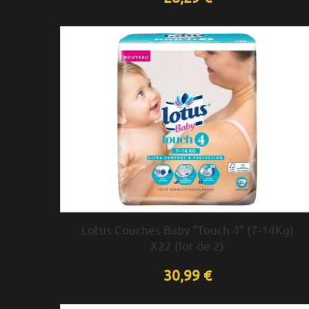
Lotus Couches Baby “Touch 4” (7-14Kg)
X22 (lot de 2)
30,99 €