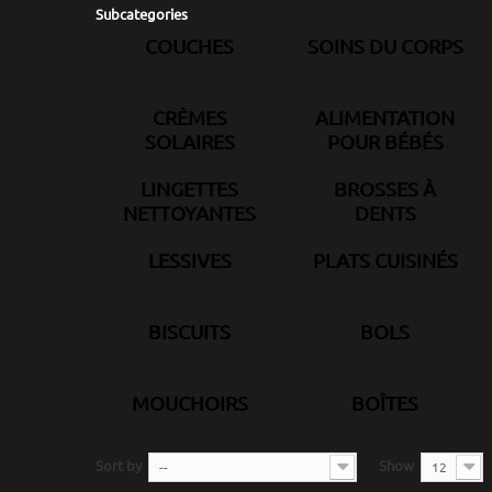
Subcategories
COUCHES
SOINS DU CORPS
CRÈMES
ALIMENTATION
SOLAIRES
POUR BÉBÉS
LINGETTES
BROSSES À
NETTOYANTES
DENTS
LESSIVES
PLATS CUISINÉS
BISCUITS
BOLS
MOUCHOIRS
BOÎTES
Sort by
Show
--
12