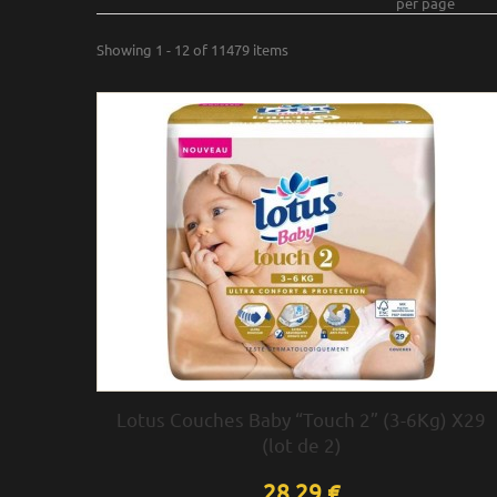
per page
Showing 1 - 12 of 11479 items
Lotus Couches Baby “Touch 2” (3-6Kg) X29
(lot de 2)
28,29 €