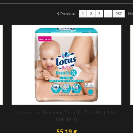
Previous
1
2
3
...
957
Ne
Lotus Couches Baby “Touch 3” (4-9Kg) X44
(lot de 2)
55,19 €