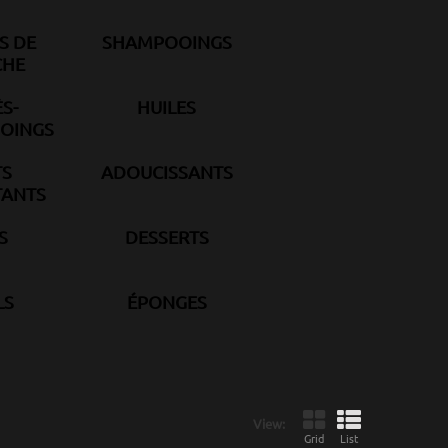
S DE
SHAMPOOINGS
CHE
S-
HUILES
OINGS
TS
ADOUCISSANTS
ANTS
S
DESSERTS
LS
ÉPONGES
View:
Grid
List