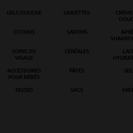
GELS DOUCHE
LINGETTES
CRÈME
DOU
COTONS
SAVONS
APRÈ
SHAMPO
SOINS DU
CÉRÉALES
LAI
VISAGE
HYDRAT
ACCESSOIRES
PÂTES
SEL
POUR BÉBÉS
TASSES
SACS
MIE