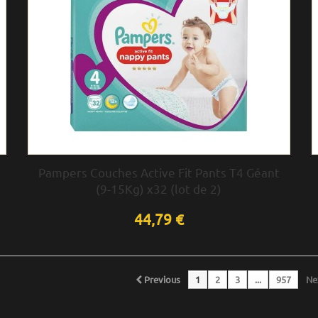
Pampers Couches Active Fit Pants T4 Géant
(9-15Kg) x32 (lot de 2)
44,79 €
Previous
1
2
3
...
957
Ne