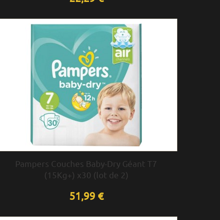
Pampers Couches Baby-Dry Géant T7
(15Kg+) x30 (lot de 2)
51,99 €