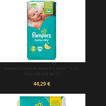
Pampers Couches Baby-Dry Géant T2 (3-
6Kg) x58 (lot de 2)
44,29 €