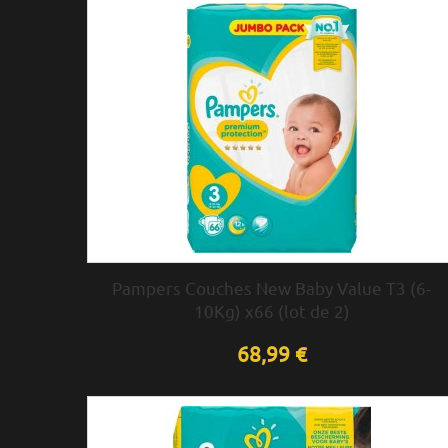
Pampers Couches New Baby Value T3 (6-
10Kg) x66 (lot de 2)
68,99 €