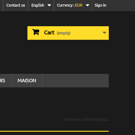
Contact us
English
Currency :
EUR
Sign in
Cart
(empty)
IRS
MAISON
There are 11479 products.