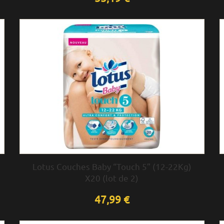
Lotus Couches Baby “Touch 5” (12-22Kg)
X20 (lot de 2)
47,99 €