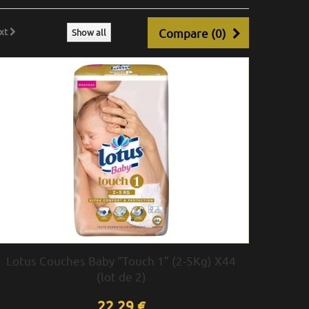
xt
Compare (
0
)
Show all
Lotus Couches Baby “Touch 1” (2-5Kg) X44
(lot de 2)
22,29 €