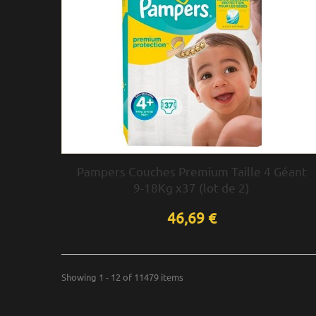
Pampers Couches Premium Taille 4 Géant
9-18Kg x37 (lot de 2)
46,69 €
Showing 1 - 12 of 11479 items