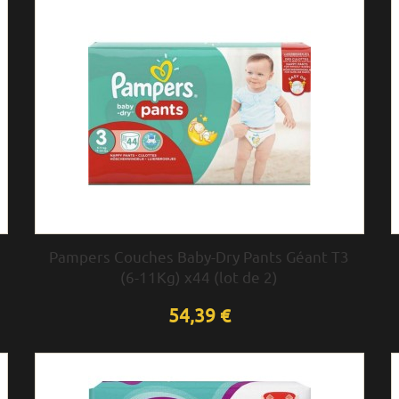
Pampers Couches Baby-Dry Pants Géant T3
(6-11Kg) x44 (lot de 2)
54,39 €