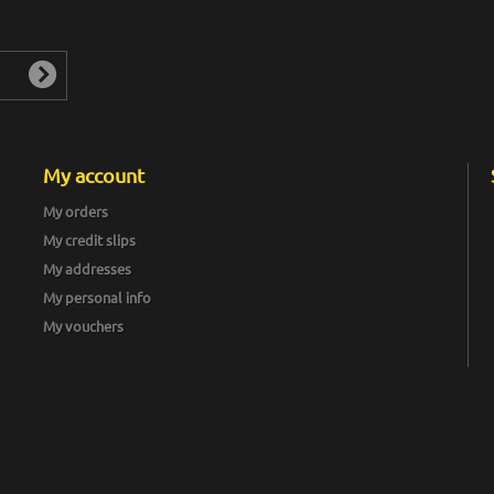
My account
My orders
My credit slips
My addresses
My personal info
My vouchers