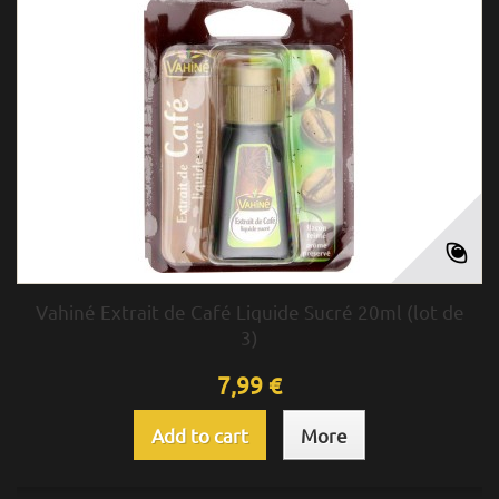
Vahiné Extrait de Café Liquide Sucré 20ml (lot de
3)
7,99 €
Add to cart
More