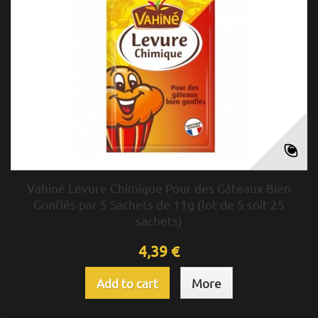
Vahiné Levure Chimique Pour des Gâteaux Bien
Gonflés par 5 Sachets de 11g (lot de 5 soit 25
sachets)
4,39 €
Add to cart
More