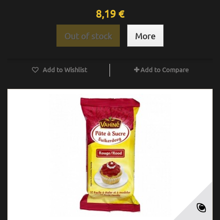
8,19 €
Out of stock
More
Add to Wishlist
Add to Compare