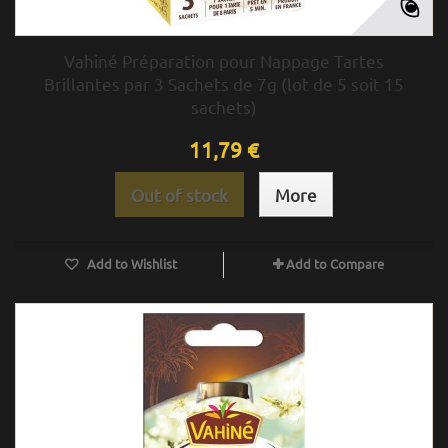
Vahiné Préparation pour Nappage Tartes
Brillantes par 3 Sachets de 7g (lot de 5 soit 15
sachets)
11,79 €
Out of stock
More
Add to Wishlist
Add to Compare