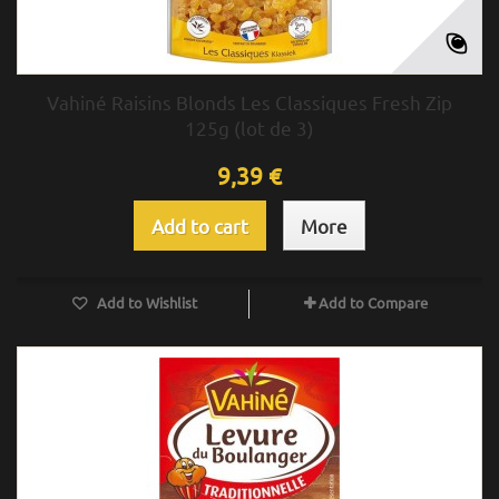
Vahiné Raisins Blonds Les Classiques Fresh Zip
125g (lot de 3)
9,39 €
Add to cart
More
Add to Wishlist
Add to Compare