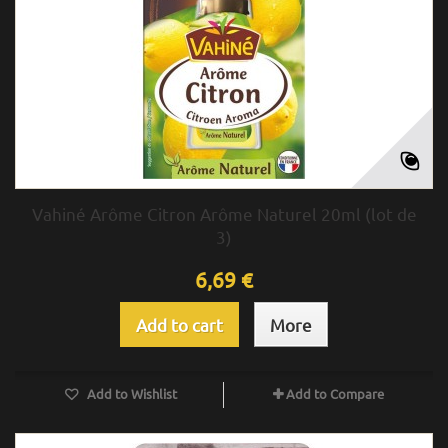
Vahiné Arôme Citron Arôme Naturel 20ml (lot de
3)
6,69 €
Add to cart
More
Add to Wishlist
Add to Compare