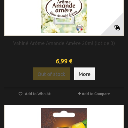
Vahiné Arôme Amande Amère 20ml (lot de 3)
6,99 €
Out of stock
More
Add to Wishlist
Add to Compare