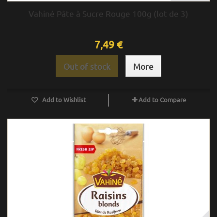
Vahiné Pâte à Sucre Rouge 100g (lot de 3)
7,49 €
Out of stock
More
Add to Wishlist
Add to Compare