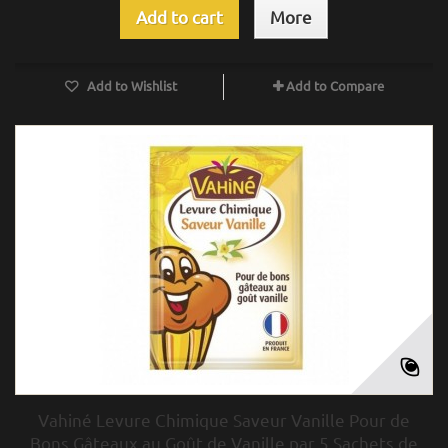
Add to cart
More
Add to Wishlist
Add to Compare
Vahiné Levure Chimique Saveur Vanille Pour de
Bons Gâteaux au Goût de Vanille par 5 Sachets de