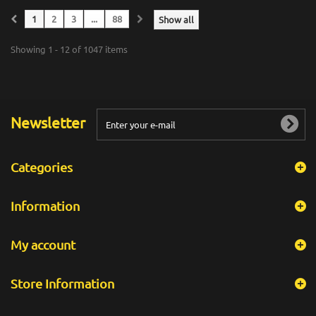
1
2
3
...
88
Show all
Showing 1 - 12 of 1047 items
Newsletter
Categories
Information
My account
Store Information