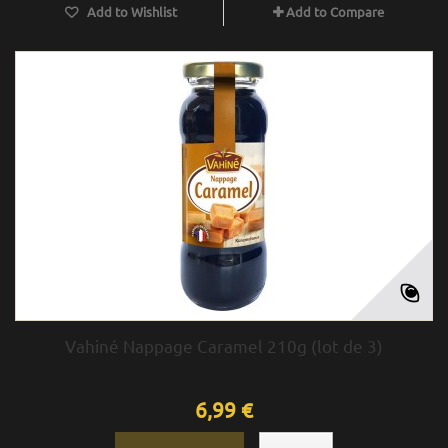
Add to Wishlist
Add to Compare
Vahiné Nappage Caramel 210g (lot de 3)
6,99 €