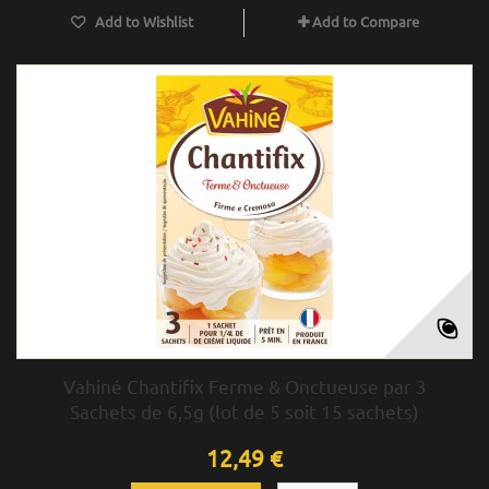
Add to Wishlist
Add to Compare
Vahiné Chantifix Ferme & Onctueuse par 3
Sachets de 6,5g (lot de 5 soit 15 sachets)
12,49 €