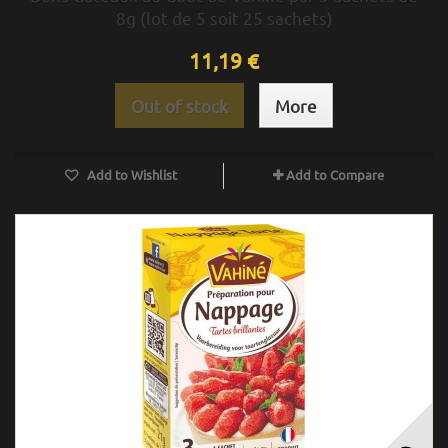
8g (lot de 5 soit 25 sachets)
11,19 €
Out of stock
More
Add to Wishlist
Add to Compare