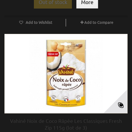
Out of stock
More
Add to Wishlist
Add to Compare
Vahiné Noix de Coco Râpée Les Classiques Fresh
Zip 115g (lot de 3)