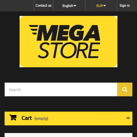
Contact us
Sign in
English
EUR
Cart
(empty)