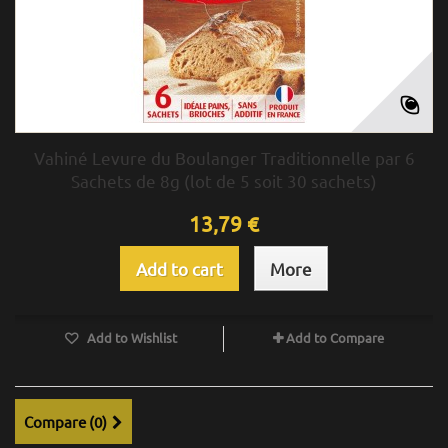
Vahiné Levure du Boulanger Traditionnelle par 6
Sachets de 8g (lot de 5 soit 30 sachets)
13,79 €
Add to cart
More
Add to Wishlist
Add to Compare
Compare (
0
)