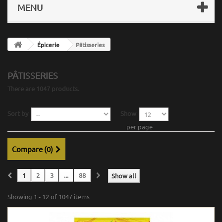
MENU
Épicerie
Pâtisseries
PÂTISSERIES
There are 1047 products.
Sort by
Show
per page
Compare (
0
)
1
2
3
...
88
Show all
Showing 1 - 12 of 1047 items