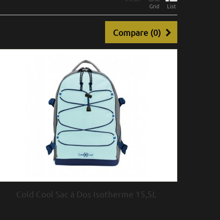
Grid
List
Compare (
0
)
Cold Cool Sac à Dos Isotherme 15,5L