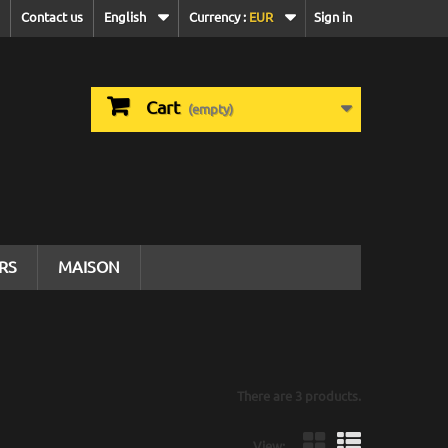
Contact us
English
Currency :
EUR
Sign in
Cart
(empty)
IRS
MAISON
There are 3 products.
View: