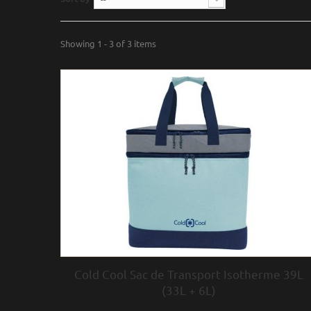
Showing 1 - 3 of 3 items
Cold Cool Sac de Transport Isotherme 39L
(33L + 6L)