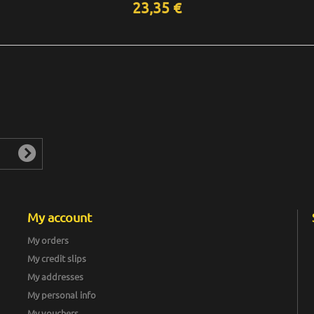
23,35 €
My account
My orders
My credit slips
My addresses
My personal info
My vouchers