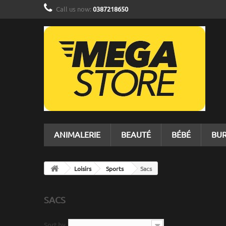
Call us now:
0387218650
ANIMALERIE
BEAUTÉ
BÉBÉ
BU
Loisirs
Sports
Sacs
SACS
Sort by
--