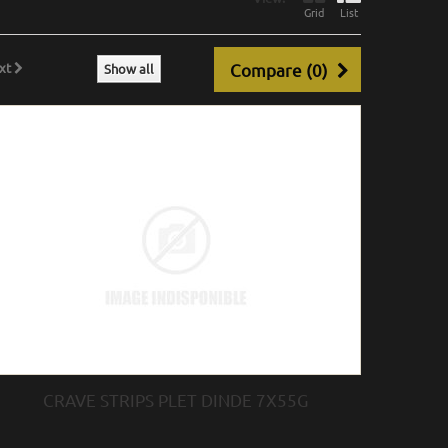
Grid
List
xt
Compare (
0
)
Show all
CRAVE STRIPS PLET DINDE 7X55G