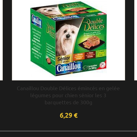
Canaillou Double Délices émincés en gelée
légumes pour chien sénior les 3
barquettes de 300g
6,29 €