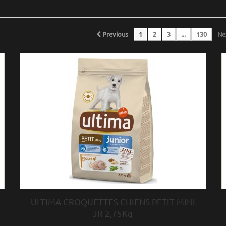
Previous
1
2
3
...
130
Ne
ULTIMA CROQUETTES CHIENS PETIT MINI
JR 2,75Kg