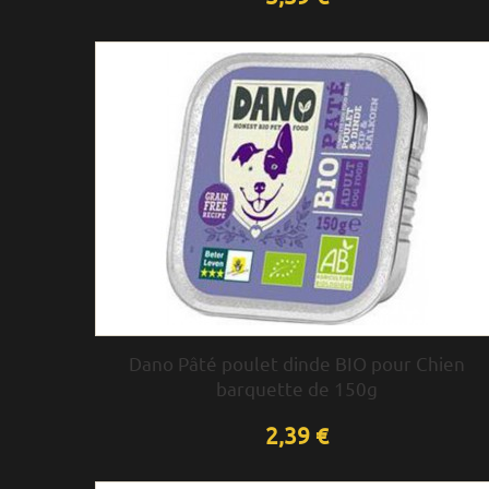
Dano Pâté poulet dinde BIO pour Chien
barquette de 150g
2,39 €