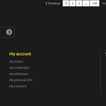
Previous
1
2
3
...
130
Ne
My account
My orders
My credit slips
My addresses
My personal info
My vouchers