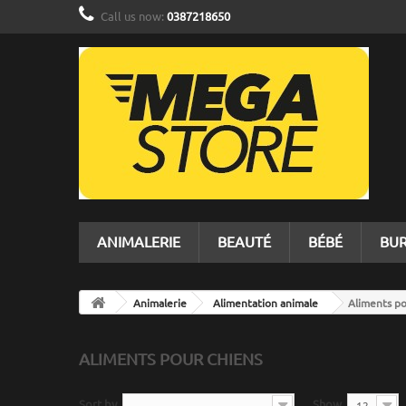
Call us now:
0387218650
ANIMALERIE
BEAUTÉ
BÉBÉ
BU
Animalerie
Alimentation animale
Aliments po
ALIMENTS POUR CHIENS
Sort by
Show
--
12