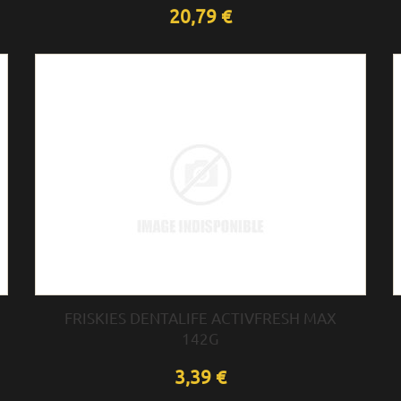
20,79 €
FRISKIES DENTALIFE ACTIVFRESH MAX
142G
3,39 €