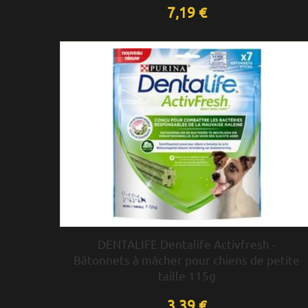
7,19 €
DENTALIFE Dentalife Activfresh -
Bâtonnets à mâcher pour chiens de petite
taille 115g
3,39 €