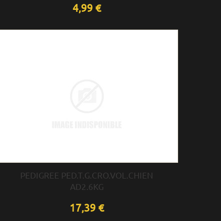
4,99 €
PEDIGREE PED.T.G.CRO.VOL.CHIEN
AD2.6KG
17,39 €