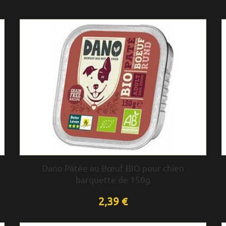
Dano Pâtée au Bœuf BIO pour chien
barquette de 150g
2,39 €