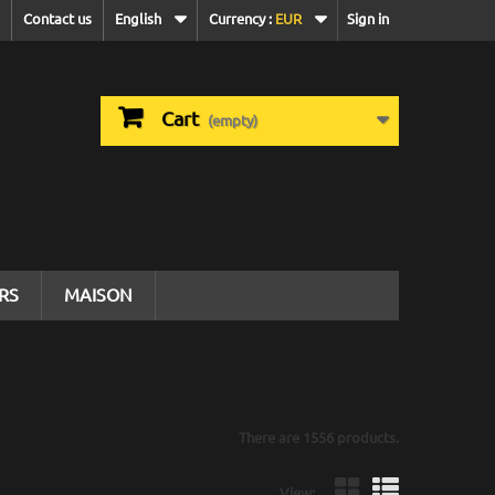
Contact us
English
Currency :
EUR
Sign in
Cart
(empty)
IRS
MAISON
There are 1556 products.
View: