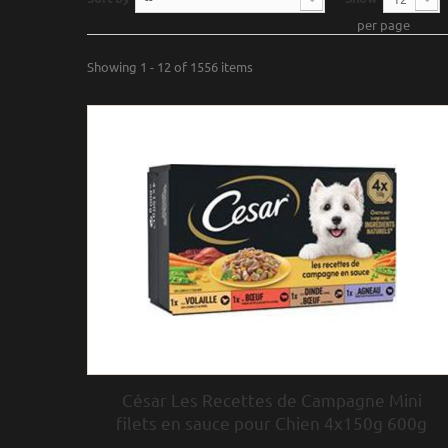
per page
Showing 1 - 12 of 1556 items
César Les Recettes de Campagne Mini
filets en sauce pour Chien 4x150g 600g