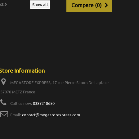
xt
Compare (
0
)
Show all
Store Information
MEGASTORE EXPRESS, 17 rue Pierre Simon De Laplace
57070 METZ France
Call us now:
0387218650
Email:
contact@megastorexpress.com