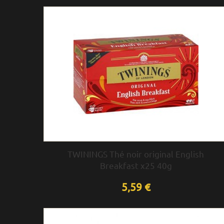
TWININGS Thé noir original English
Breakfast x25 40g
5,59 €