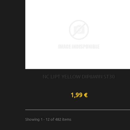
NC LIPT YELLOW DIP&WIN ST30
1,99 €
Showing 1 - 12 of 482 items