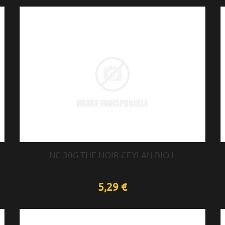
NC 30G THE NOIR CEYLAN BIO L
5,29 €