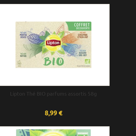
Lipton Thé BIO parfums assortis 58g
8,99 €