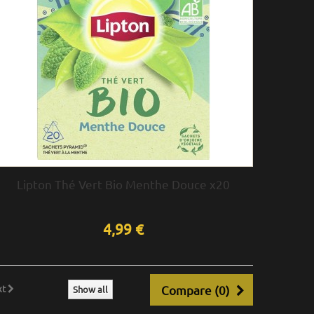
Lipton Thé Vert Bio Menthe Douce x20
4,99 €
xt
Compare (
0
)
Show all