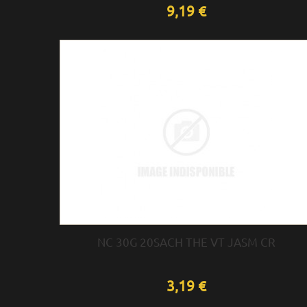
9,19 €
NC 30G 20SACH THE VT JASM CR
3,19 €