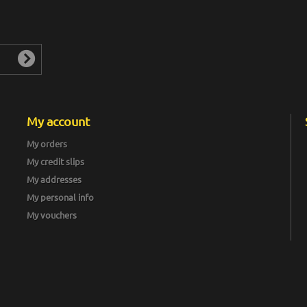
My account
My orders
My credit slips
My addresses
My personal info
My vouchers