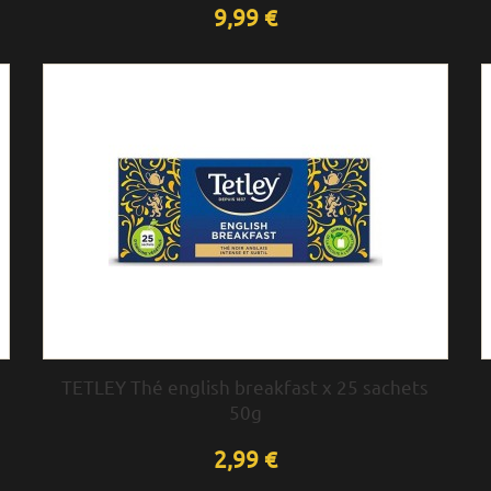
9,99 €
TETLEY Thé english breakfast x 25 sachets
50g
2,99 €