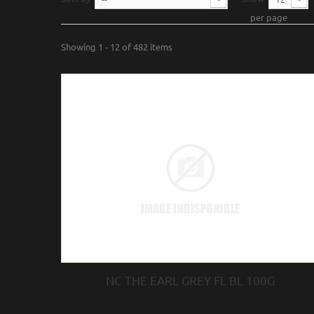
per page
Showing 1 - 12 of 482 items
NC THE EARL GREY FL BL 100G