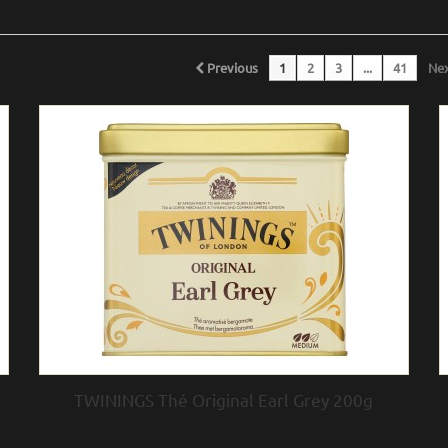
Previous
1
2
3
...
41
Ne
TWININGS Thé Original Earl Grey 200g