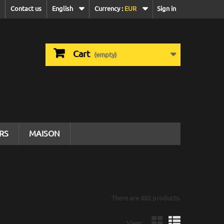
Contact us
English
Currency :
EUR
Sign in
Cart
(empty)
IRS
MAISON
There are 482 products.
View: