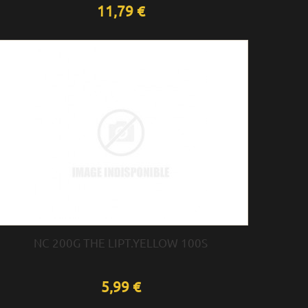
11,79 €
NC 200G THE LIPT.YELLOW 100S
5,99 €