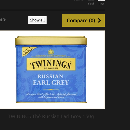
Grid
List
xt
Compare (
0
)
Show all
TWININGS Thé Russian Earl Grey 150g