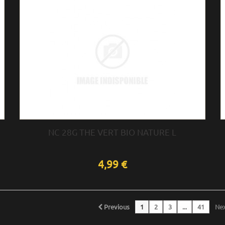
NC 28G THE VERT BIO NATURE L
4,99 €
Previous
1
2
3
...
41
Ne