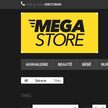
Call us now:
0387218650
ANIMALERIE
BEAUTÉ
BÉBÉ
BU
Épicerie
Thés
THÉS
Sort by
Show
--
12