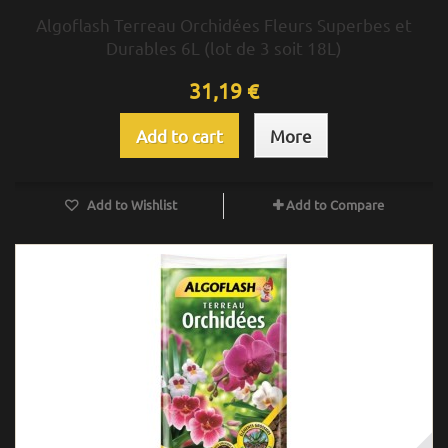
Algoflash Terreau Orchidées Fleurs Superbes et
Durables 6L (lot de 3 soit 18L)
31,19 €
Add to cart
More
Add to Wishlist
Add to Compare