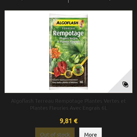
Algoflash Terreau Rempotage Plantes Vertes et
Plantes Fleuries Avec Engrais 6L
9,81 €
Out of stock
More