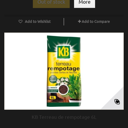
Out of stock
More
Add to Wishlist
Add to Compare
KB Terreau de rempotage 6L