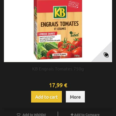
KB Engrais Tomates 750g
17,99 €
Add to cart
More
Add to Wishlist
Add to Compare