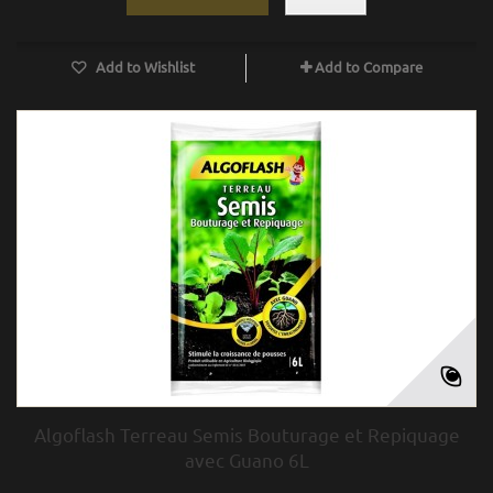
Add to Wishlist
Add to Compare
Algoflash Terreau Semis Bouturage et Repiquage
avec Guano 6L