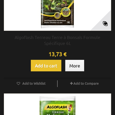
Algoflash Terreau Terre à Bonsaïs Formule
Spécifique 6L
13,73 €
Add to cart
More
Add to Wishlist
Add to Compare