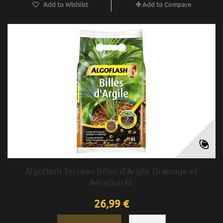
Add to Wishlist
Add to Compare
Algoflash Terreau Billes d’Argile Drainage et
Aération 6L
26,99 €