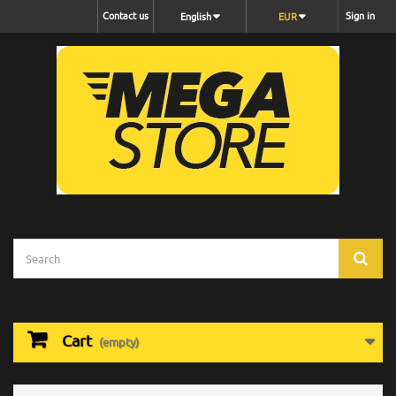
Contact us
Sign in
English
EUR
Cart
(empty)