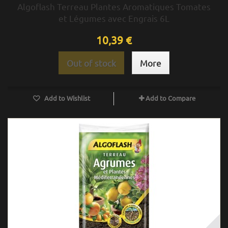
Algoflash Terreau Plantes Aromatiques Tomates
et Légumes avec Engrais 6L
10,39 €
Out of stock
More
Add to Wishlist
Add to Compare