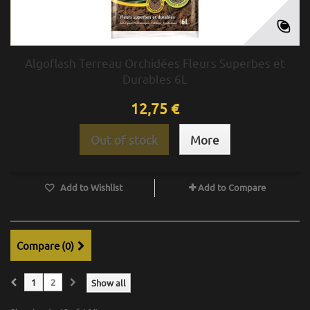
Algoflash Terreau Orchidées Fleurs Superbes et
Durables 6L
12,75 €
Out of stock
More
Add to Wishlist
Add to Compare
Compare (
0
)
1
2
Show all