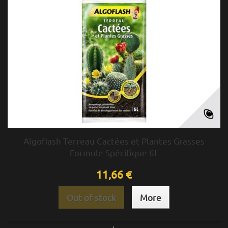
Algoflash Terreau Cactées et Plantes Grasses
Formule Spécifique 6L
11,66 €
Out of stock
More