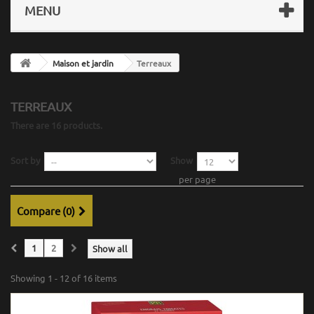
MENU
Maison et jardin
Terreaux
TERREAUX
There are 16 products.
Sort by
Show
per page
Compare (
0
)
1
2
Show all
Showing 1 - 12 of 16 items