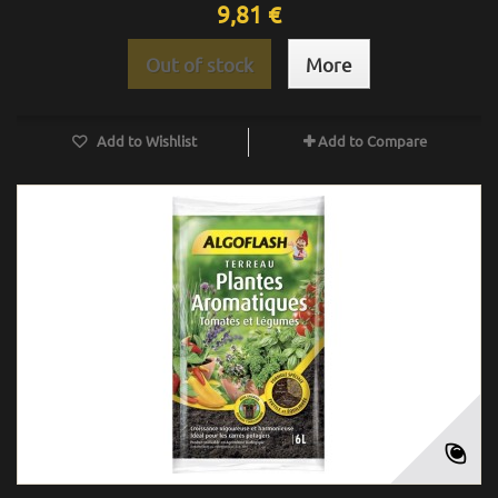
9,81 €
Out of stock
More
Add to Wishlist
Add to Compare