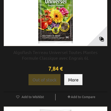
Algoflash Terreau Universel Toutes Plantes
Formule Classique avec Engrais 6L
7,84 €
Out of stock
More
Add to Wishlist
Add to Compare