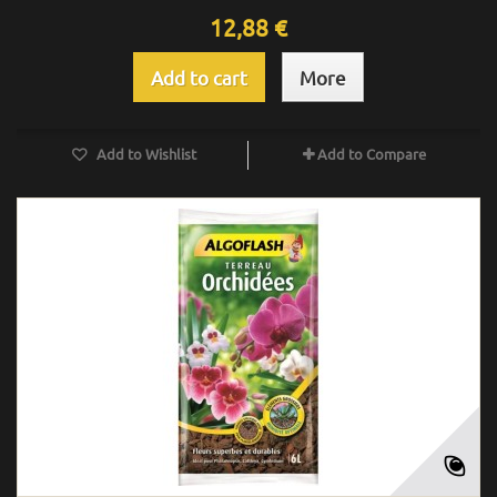
12,88 €
Add to cart
More
Add to Wishlist
Add to Compare