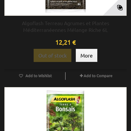
Algoflash Terreau Agrumes et Plantes
Méditerranéennes Mélange Riche 6L
12,21 €
Out of stock
More
Add to Wishlist
Add to Compare