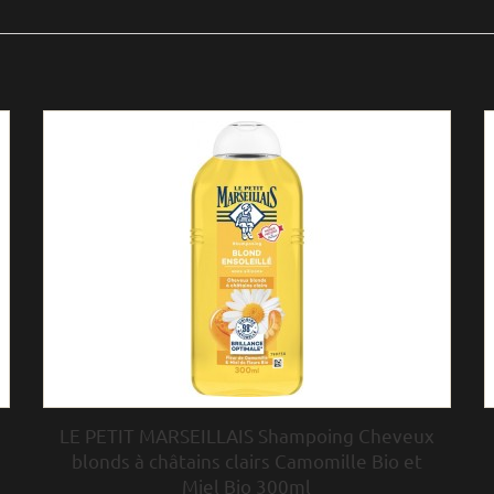
LE PETIT MARSEILLAIS Shampoing Cheveux
blonds à châtains clairs Camomille Bio et
Miel Bio 300ml