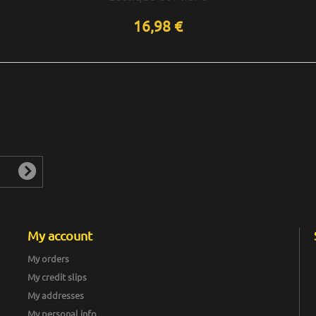
16,98 €
My account
My orders
My credit slips
My addresses
My personal info