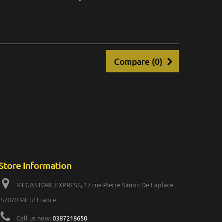
Compare (
0
)
Store Information
MEGASTORE EXPRESS, 17 rue Pierre Simon De Laplace
57070 METZ France
Call us now:
0387218650