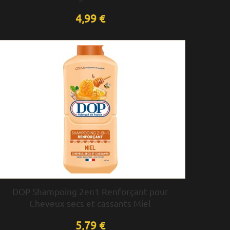
4,99 €
DOP Shampoing 2en1 Renforçant pour
Cheveux secs et cassants Miel
5,79 €