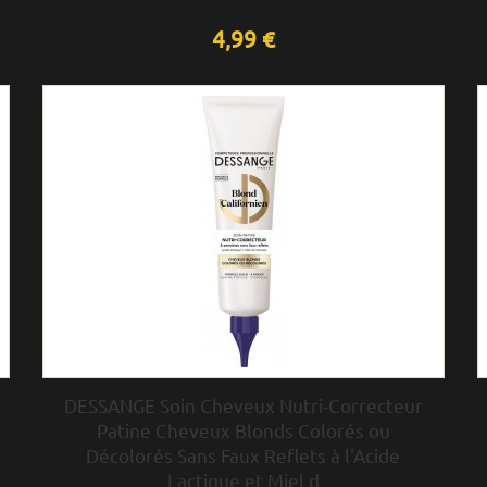
4,99 €
DESSANGE Soin Cheveux Nutri-Correcteur
Patine Cheveux Blonds Colorés ou
Décolorés Sans Faux Reflets à l'Acide
Lactique et Miel d