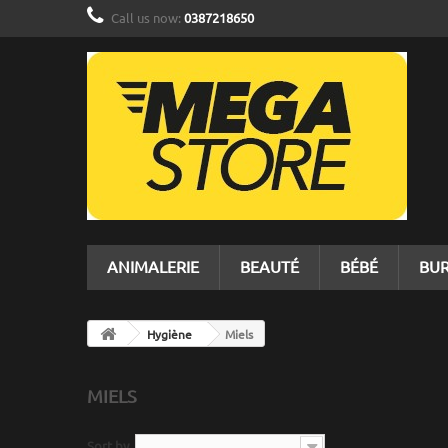
Call us now:
0387218650
ANIMALERIE
BEAUTÉ
BÉBÉ
BU
Hygiène
Miels
MIELS
Sort by
--