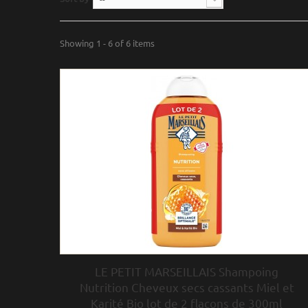
Showing 1 - 6 of 6 items
LE PETIT MARSEILLAIS Shampoing
Nutrition Cheveux secs cassants Miel et
Karité Bio lot de 2 flacons de 300ml