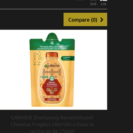
Grid
List
Compare (
0
)
GARNIER Shampoing Reconstituant
Cheveux Fragiles Miel Ultra Doux la
recharge de 250ml