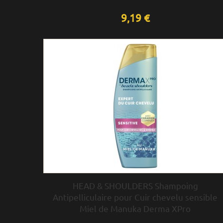
9,19 €
HEAD & SHOULDERS Shampoing
Antipelliculaire pour Cuir chevelu sensible
Miel de Manuka Derma XPro