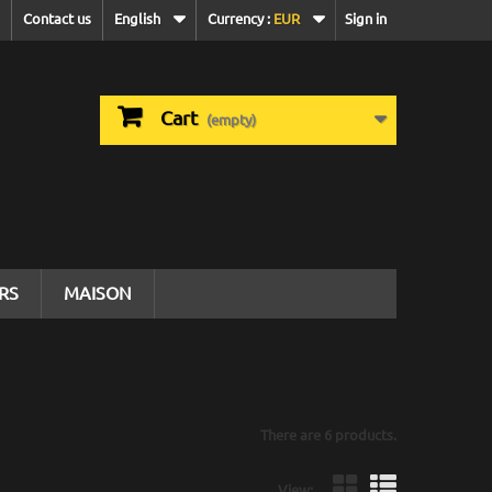
Contact us
English
Currency :
EUR
Sign in
Cart
(empty)
IRS
MAISON
There are 6 products.
View: