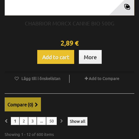
CHABRIOR MORCX CANNE BIO 500G
2,89 €
Add to cart
More
Lägg till i önskelistan
Add to Compare
Compare (
0
)
1
2
3
...
50
Show all
Showing 1 - 12 of 600 items