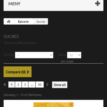
MENY
Épicerie
Sucres
SUCRES
There are 600 products.
Sort by
Show
per page
Compare (
0
)
1
2
3
...
50
Show all
Showing 1 - 12 of 600 items