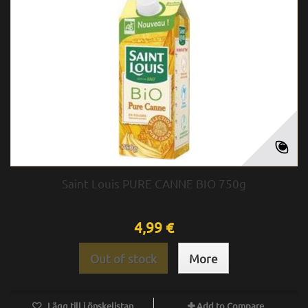
Saint Louis PURE CANNE BIO 750g
4,99 €
Out of stock
More
Lägg till i önskelistan
Add to Compare