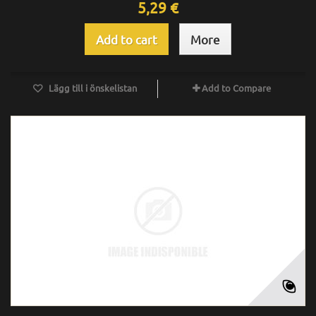
5,29 €
Add to cart
More
Lägg till i önskelistan
Add to Compare