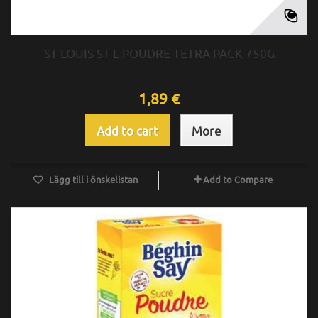
ST LOUIS ST L POUDRE TETRA PACK 750G
1,89 €
Add to cart
More
Lägg till i önskelistan
Add to Compare