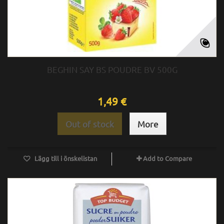
BEGHIN SAY BS POUDRE BV 500G
1,49 €
Out of stock
More
Lägg till i önskelistan
Add to Compare