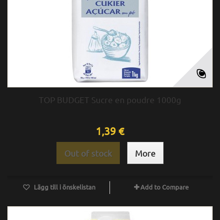
TOP BUDGET Sucre en poudre 1000g
1,39 €
Out of stock
More
Lägg till i önskelistan
Add to Compare