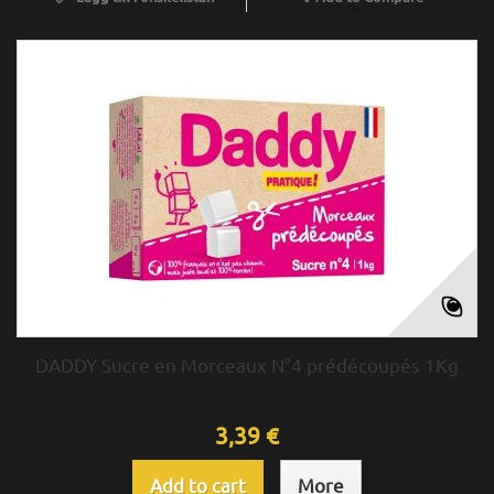
DADDY Sucre en Morceaux N°4 prédécoupés 1Kg
3,39 €
Add to cart
More