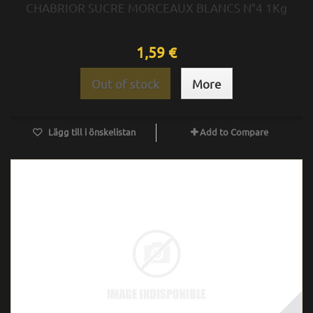
CHABRIOR SUCRE MORCEAUX BLANCS N°4 1Kg
1,59 €
Out of stock
More
Lägg till i önskelistan
Add to Compare