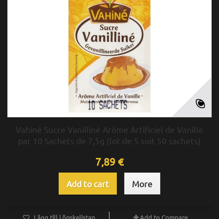
Vahiné Sucre Vanilliné Arôme Artificiel de Vanille
par 10 Sachets de 7,5g (lot de 5 soit 50 sachets)
7,89 €
Add to cart
More
Lägg till i önskelistan
Add to Compare