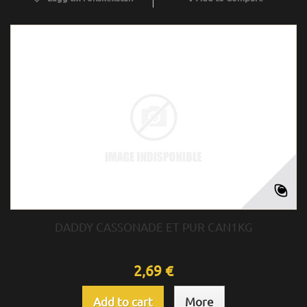
DADDY CASSONADE ET PUR CAN1KG
2,69 €
Add to cart
More