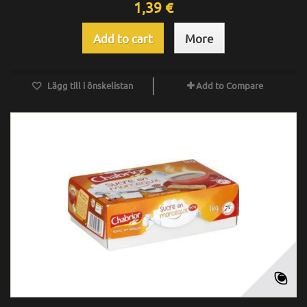
1,39 €
Add to cart
More
Lägg till i önskelistan
Add to Compare