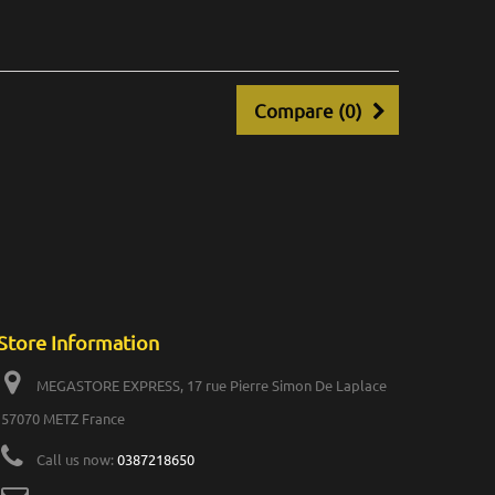
Compare (
0
)
Store Information
MEGASTORE EXPRESS, 17 rue Pierre Simon De Laplace
57070 METZ France
Call us now:
0387218650