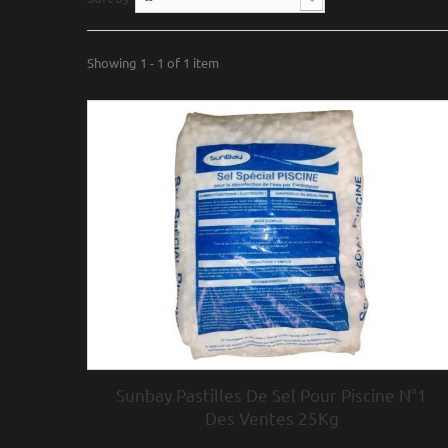
Showing 1 - 1 of 1 item
Sunbay Pastilles De Sel Pour Piscine N°1
Des Ventes 25Kg