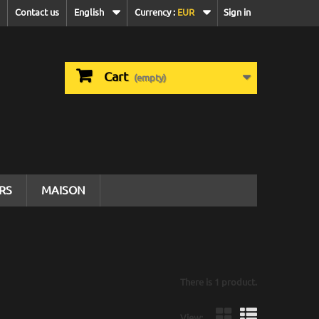
Contact us
English
Currency :
EUR
Sign in
Cart
(empty)
IRS
MAISON
There is 1 product.
View: