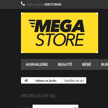
Call us now:
0387218650
ANIMALERIE
BEAUTÉ
BÉBÉ
BU
Maison et jardin
Pastilles de sel
PASTILLES DE SEL
Sort by
--