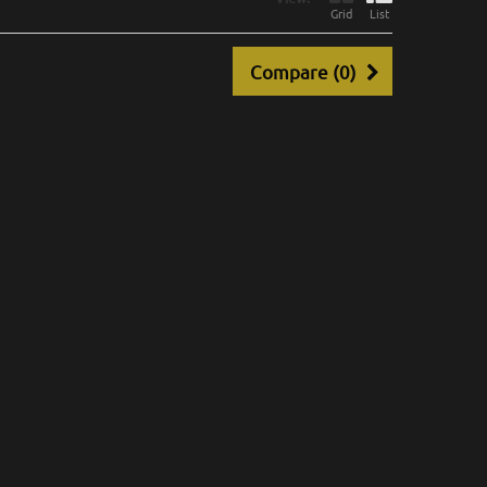
Grid
List
Compare (
0
)