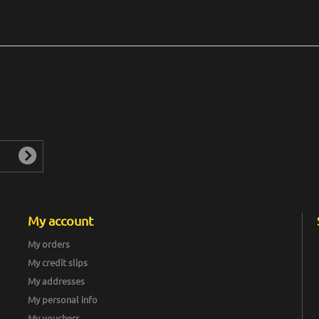
My account
My orders
My credit slips
My addresses
My personal info
My vouchers