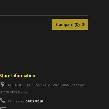
Compare (
0
)
Store Information
MEGASTORE EXPRESS, 17 rue Pierre Simon De Laplace
57070 METZ France
Call us now:
0387218650