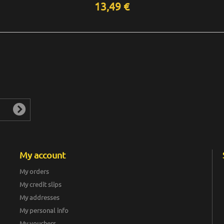
13,49 €
My account
My orders
My credit slips
My addresses
My personal info
My vouchers