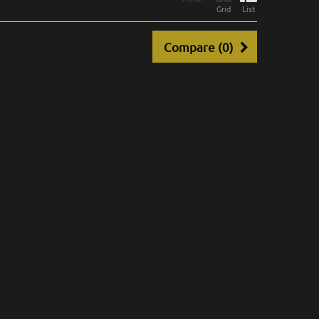
Grid
List
Compare (
0
)