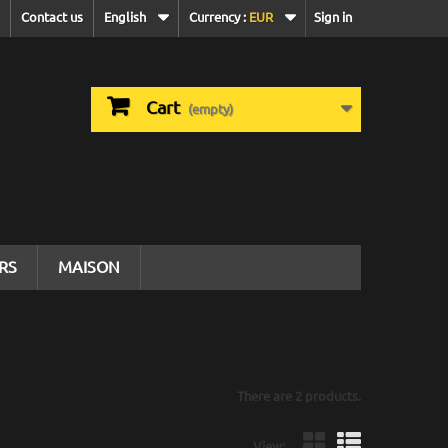
Contact us
English
Currency :
EUR
Sign in
Cart
(empty)
IRS
MAISON
There are 2 products.
View: