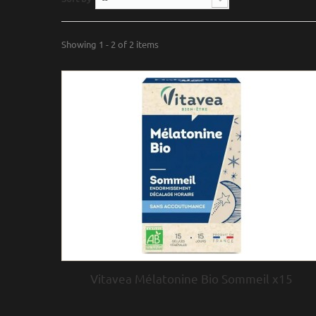
Showing 1 - 2 of 2 items
Vitavea Mélatonine Bio Sommeil x15