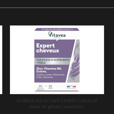
VITAVEA 16G 60 CAPS EXPERT CHEVEUX
boîte 30 gélules végétales