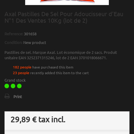
Axal Pastilles De Sel Pour Adoucisseur d’Eau
N°1 Des Ventes 10Kg (lot de 2)
Reference:
301658
Condition:
New product
Pastilles de sel. Marque Axal. Lot économique de 2 sacs. Produit
unitaire EAN 3252371315246, lot de 2 EAN 3701018066671.
182 people
have purchased this item
23 people
recently added this item to the cart
Grand stock
Print
29,89 €
tax incl.