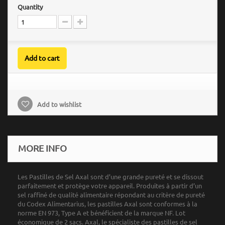
Quantity
Add to cart
Add to wishlist
MORE INFO
Les Pastilles de Sel Axal sont d’une grande pureté et se dissout
parfaitement et protège votre appareil. Produites à partir d’un
sel raffiné de qualité alimentaire répondant au critère de pureté
du Codex Alimentarius, les pastilles Axal sont conformes à la
norme EN 973, Type A et bénéficient de la marque NF. Lot
économique de 2 sacs. Axal, le spécialiste des pastilles de sel