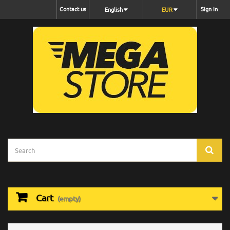
Contact us
Sign in
English
EUR
Cart
(empty)